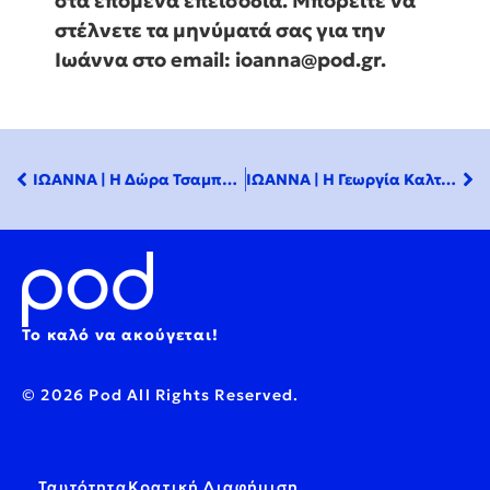
στα επόμενα επεισόδια. Μπορείτε να
στέλνετε τα μηνύματά σας για την
Ιωάννα στο email:
ioanna@pod.gr
.
ΙΩΑΝΝΑ | Η Δώρα Τσαμπάζη στο pod.gr
ΙΩΑΝΝΑ | Η Γεωργία Καλτσή στο pod.gr
Το καλό να ακούγεται!
© 2026 Pod All Rights Reserved.
Ταυτότητα
Κρατική Διαφήμιση