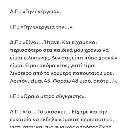
Δ.Π.: «Την ενέργεια».
Ι.Π.: «Την ενέργεια την…».
Δ.Π.: «Είναι… Ήτανε. Και είχαμε και
περισσότερο στα παιδικά μου χρόνια να
είμαι ειλικρινής. Δεν σας είπα πόσο χρονών
είμαι. Είμαι ακόμα νέος, γιατί είμαι
λιγότερο από το νούμερο παπουτσιού μου.
Λοιπόν, είμαι 45. Φοράω 48 μισό, οπότε…».
Ι.Π.: «Ωραίο μέτρο σύγκρισης».
Δ.Π.: «Το… Το μπάσκετ… Είχαμε και την
ευκαιρία να εκδηλωνόμαστε περισσότερο,
γιατί ήταν και πιο φυσικός ο τρόπος ζωής