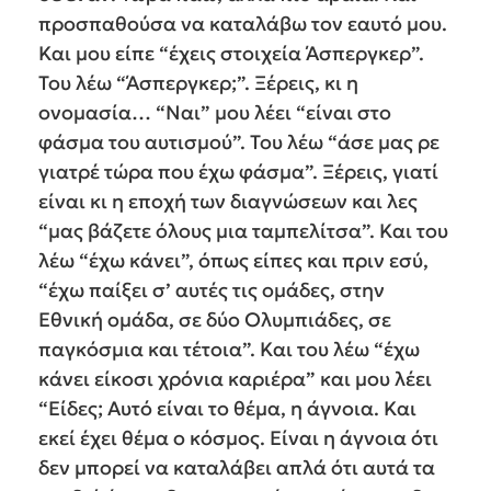
προσπαθούσα να καταλάβω τον εαυτό μου.
Και μου είπε “έχεις στοιχεία Άσπεργκερ”.
Του λέω “Άσπεργκερ;”. Ξέρεις, κι η
ονομασία… “Ναι” μου λέει “είναι στο
φάσμα του αυτισμού”. Του λέω “άσε μας ρε
γιατρέ τώρα που έχω φάσμα”. Ξέρεις, γιατί
είναι κι η εποχή των διαγνώσεων και λες
“μας βάζετε όλους μια ταμπελίτσα”. Και του
λέω “έχω κάνει”, όπως είπες και πριν εσύ,
“έχω παίξει σ’ αυτές τις ομάδες, στην
Εθνική ομάδα, σε δύο Ολυμπιάδες, σε
παγκόσμια και τέτοια”. Και του λέω “έχω
κάνει είκοσι χρόνια καριέρα” και μου λέει
“Είδες; Αυτό είναι το θέμα, η άγνοια. Και
εκεί έχει θέμα ο κόσμος. Είναι η άγνοια ότι
δεν μπορεί να καταλάβει απλά ότι αυτά τα