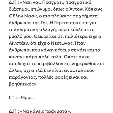
Δ.Π.: «Ναι, ναι. Πράγματι, πραγματικά
διάσημοι, επώνυμοι όπως ο Άντονι Χόπκινς.
ΟΈλον Μασκ, ο πιο πλούσιος σε χρήματα
άνθρωπος της Γης. Η Γκρέτα που είπε για
την κλιματική αλλαγή, τώρα κόλλησε το
μυαλό μου. Θεωρείται ότι παλιότερα είχε ο
Αϊνστάιν, ότι είχε ο Νεύτωνας. Ήταν
άνθρωποι που κάνανε focus σε κάτι και το
κάνανε πάρα πολύ καλά. Οπότε αν σε
αποδεχτεί το περιβάλλον κι ενημερωθούν οι
άλλοι, όχι απλά δεν είναι ανασταλτικός
παράγοντας, πολλές φορές είναι και
βοηθητικός».
Ι.Π.: «Μμμ».
Δ.Π.: «Να κάνεις πράγματα».