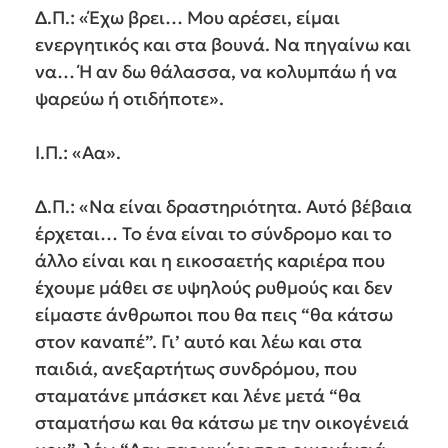
Δ.Π.: «Έχω βρει… Μου αρέσει, είμαι
ενεργητικός και στα βουνά. Να πηγαίνω και
να… Ή αν δω θάλασσα, να κολυμπάω ή να
ψαρεύω ή οτιδήποτε».
Ι.Π.: «Αα».
Δ.Π.: «Να είναι δραστηριότητα. Αυτό βέβαια
έρχεται… Το ένα είναι το σύνδρομο και το
άλλο είναι και η εικοσαετής καριέρα που
έχουμε μάθει σε υψηλούς ρυθμούς και δεν
είμαστε άνθρωποι που θα πεις “θα κάτσω
στον καναπέ”. Γι’ αυτό και λέω και στα
παιδιά, ανεξαρτήτως συνδρόμου, που
σταματάνε μπάσκετ και λένε μετά “θα
σταματήσω και θα κάτσω με την οικογένειά