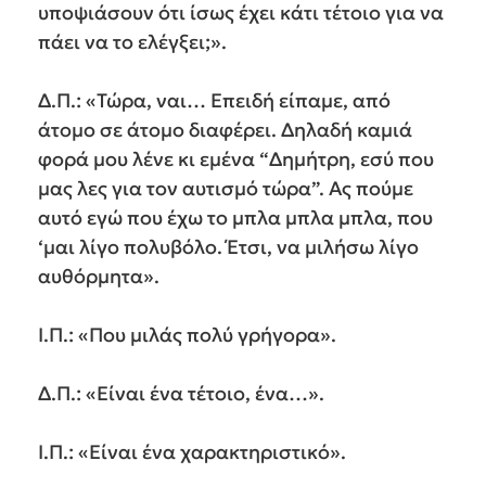
υποψιάσουν ότι ίσως έχει κάτι τέτοιο για να
πάει να το ελέγξει;».
Δ.Π.: «Τώρα, ναι… Επειδή είπαμε, από
άτομο σε άτομο διαφέρει. Δηλαδή καμιά
φορά μου λένε κι εμένα “Δημήτρη, εσύ που
μας λες για τον αυτισμό τώρα”. Ας πούμε
αυτό εγώ που έχω το μπλα μπλα μπλα, που
‘μαι λίγο πολυβόλο. Έτσι, να μιλήσω λίγο
αυθόρμητα».
Ι.Π.: «Που μιλάς πολύ γρήγορα».
Δ.Π.: «Είναι ένα τέτοιο, ένα…».
Ι.Π.: «Είναι ένα χαρακτηριστικό».