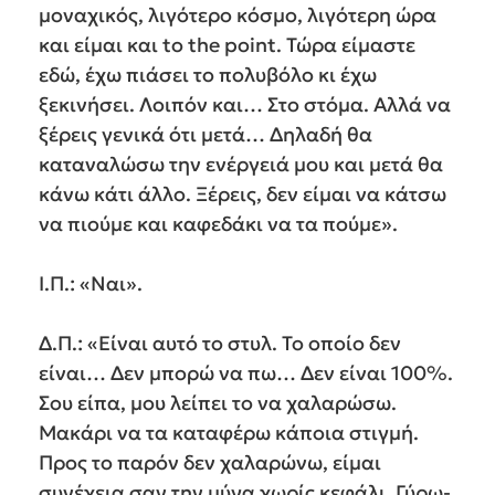
μοναχικός, λιγότερο κόσμο, λιγότερη ώρα
και είμαι και to the point. Τώρα είμαστε
εδώ, έχω πιάσει το πολυβόλο κι έχω
ξεκινήσει. Λοιπόν και… Στο στόμα. Αλλά να
ξέρεις γενικά ότι μετά… Δηλαδή θα
καταναλώσω την ενέργειά μου και μετά θα
κάνω κάτι άλλο. Ξέρεις, δεν είμαι να κάτσω
να πιούμε και καφεδάκι να τα πούμε».
Ι.Π.: «Ναι».
Δ.Π.: «Είναι αυτό το στυλ. Το οποίο δεν
είναι… Δεν μπορώ να πω… Δεν είναι 100%.
Σου είπα, μου λείπει το να χαλαρώσω.
Μακάρι να τα καταφέρω κάποια στιγμή.
Προς το παρόν δεν χαλαρώνω, είμαι
συνέχεια σαν την μύγα χωρίς κεφάλι. Γύρω-