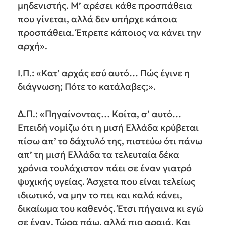
μηδενιστής. Μ’ αρέσει κάθε προσπάθεια
που γίνεται, αλλά δεν υπήρχε κάποια
προσπάθεια. Έπρεπε κάποιος να κάνει την
αρχή».
Ι.Π.: «Κατ’ αρχάς εσύ αυτό… Πώς έγινε η
διάγνωση; Πότε το κατάλαβες;».
Δ.Π.: «Πηγαίνοντας… Κοίτα, σ’ αυτό…
Επειδή νομίζω ότι η μισή Ελλάδα κρύβεται
πίσω απ’ το δάχτυλό της, πιστεύω ότι πάνω
απ’ τη μισή Ελλάδα τα τελευταία δέκα
χρόνια τουλάχιστον πάει σε έναν γιατρό
ψυχικής υγείας. Άσχετα που είναι τελείως
ιδιωτικό, να μην το πει και καλά κάνει,
δικαίωμα του καθενός. Έτσι πήγαινα κι εγώ
σε έναν. Τώρα πάω, αλλά πιο αραιά. Και