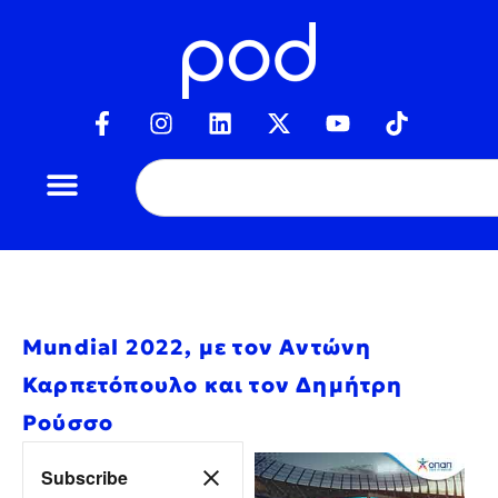
Mundial 2022, με τον Αντώνη
Καρπετόπουλο και τον Δημήτρη
Ρούσσο