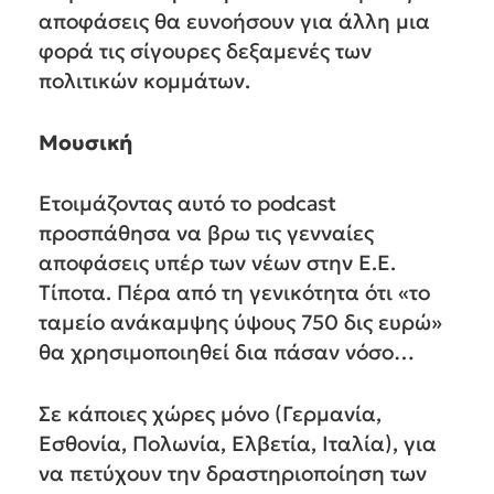
αποφάσεις θα ευνοήσουν για άλλη μια
φορά τις σίγουρες δεξαμενές των
πολιτικών κομμάτων.
Μουσική
Ετοιμάζοντας αυτό το podcast
προσπάθησα να βρω τις γενναίες
αποφάσεις υπέρ των νέων στην Ε.Ε.
Τίποτα. Πέρα από τη γενικότητα ότι «το
ταμείο ανάκαμψης ύψους 750 δις ευρώ»
θα χρησιμοποιηθεί δια πάσαν νόσο…
Σε κάποιες χώρες μόνο (Γερμανία,
Εσθονία, Πολωνία, Ελβετία, Ιταλία), για
να πετύχουν την δραστηριοποίηση των