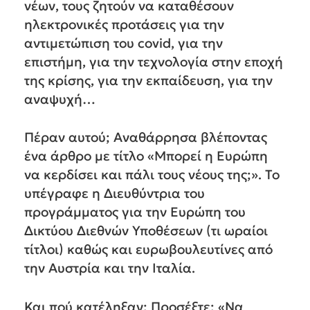
νέων, τους ζητούν να καταθέσουν
ηλεκτρονικές προτάσεις για την
αντιμετώπιση του covid, για την
επιστήμη, για την τεχνολογία στην εποχή
της κρίσης, για την εκπαίδευση, για την
αναψυχή…
Πέραν αυτού; Αναθάρρησα βλέποντας
ένα άρθρο με τίτλο «Μπορεί η Ευρώπη
να κερδίσει και πάλι τους νέους της;». Το
υπέγραφε η Διευθύντρια του
προγράμματος για την Ευρώπη του
Δικτύου Διεθνών Υποθέσεων (τι ωραίοι
τίτλοι) καθώς και ευρωβουλευτίνες από
την Αυστρία και την Ιταλία.
Και πού κατέληξαν; Προσέξτε: «Να