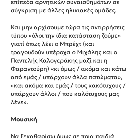
επίπεδα αρνητικών συναισθημάτων σε
σύγκριση με άλλες ηλικιακές ομάδες.
Και μην αρχίσουμε τώρα τις αντιρρήσεις
τύπου «όλοι την ίδια κατάσταση ζούμε»
γιατί όπως λέει ο Μπρέχτ (και
τραγουδούν υπέροχα ο Μιχάλης και ο
Παντελής Καλογεράκης μαζί και η
Φαραντούρη) «κι όμως / ακόμα και κάτω
από εμάς / υπάρχουν άλλα πατώματα»,
«και ακόμα και εμάς / τους κακότυχους /
υπάρχουν άλλοι / που καλότυχους μας
λένε».
Μουσική
Να ξεκαθαρίσω όμως σε ποια παιδιά