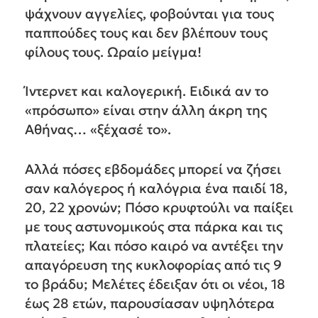
ψάχνουν αγγελίες, φοβούνται για τους
παππούδες τους και δεν βλέπουν τους
φίλους τους. Ωραίο μείγμα!
Ίντερνετ και καλογερική. Ειδικά αν το
«πρόσωπο» είναι στην άλλη άκρη της
Αθήνας… «ξέχασέ το».
Αλλά πόσες εβδομάδες μπορεί να ζήσει
σαν καλόγερος ή καλόγρια ένα παιδί 18,
20, 22 χρονών; Πόσο κρυφτούλι να παίξει
με τους αστυνομικούς στα πάρκα και τις
πλατείες; Και πόσο καιρό να αντέξει την
απαγόρευση της κυκλοφορίας από τις 9
το βράδυ; Μελέτες έδειξαν ότι οι νέοι, 18
έως 28 ετών, παρουσίασαν υψηλότερα