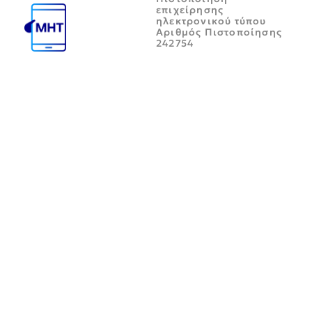
επιχείρησης
ηλεκτρονικού τύπου
Αριθμός Πιστοποίησης
242754