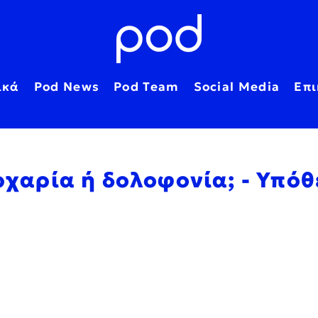
ικά
Pod News
Pod Team
Social Media
Επι
αρχαρία ή δολοφονία; - Υπό