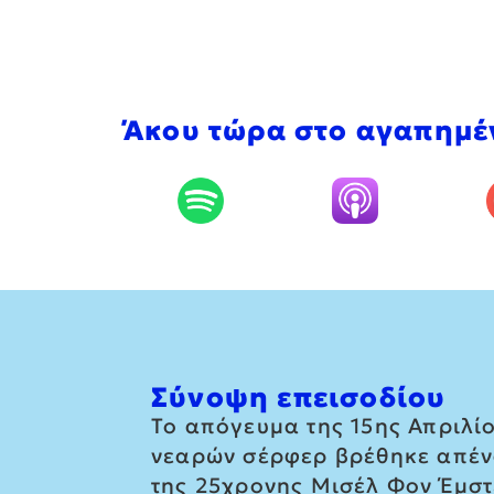
Άκου τώρα στο αγαπημέ
Σύνοψη επεισοδίου
Το απόγευμα της 15ης Απριλίο
νεαρών σέρφερ βρέθηκε απένα
της 25χρονης Μισέλ Φον Έμστ