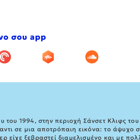
νο σου app
υ του 1994, στην περιοχή Σάνσετ Κλιφς του
ντι σε μια αποτρόπαιη εικόνα: το άψυχο 
ερ είχε ξεβραστεί διαμελισμένο και με πο