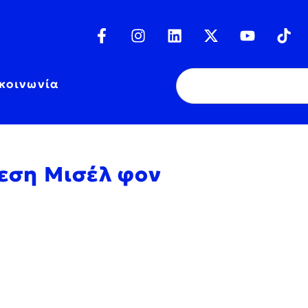
κοινωνία
θεση Μισέλ φον