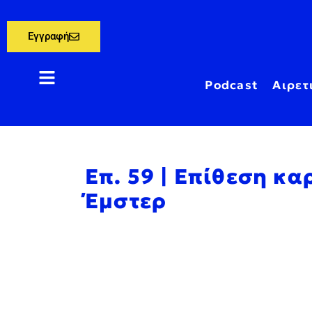
Εγγραφή
Podcast
Αιρετ
Επ. 59 | Επίθεση κ
Έμστερ