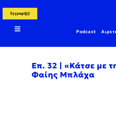
Εγγραφή
Podcast
Αιρετ
Επ. 32 | «Κάτσε με 
Φαίης Μπλάχα