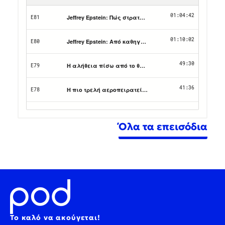
Όλα τα επεισόδια
Το καλό να ακούγεται!