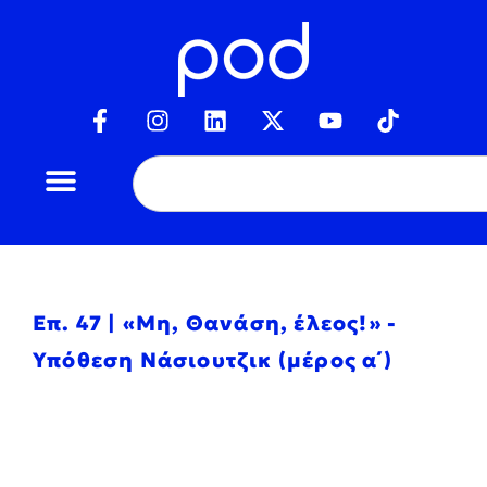
Επ. 47 | «Μη, Θανάση, έλεος!» -
Υπόθεση Νάσιουτζικ (μέρος α΄)