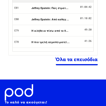
Όλα τα επεισόδια
Το καλό να ακούγεται!