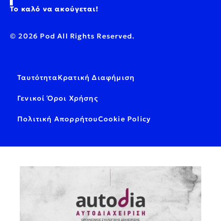
Το καλό να ακούγεται!
© 2026 Pod All Rights Reserved.
Ταυτότητα
Κρατική Διαφήμιση
Γενικοί Όροι Χρήσης
Πολιτική Απορρήτου
Cookie Policy