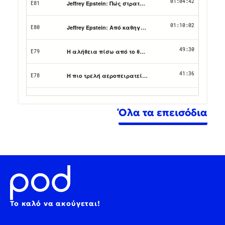
Όλα τα επεισόδια
Το καλό να ακούγεται!