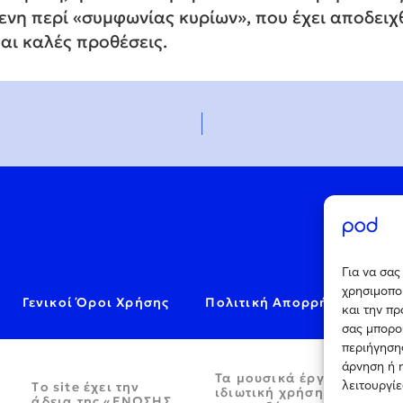
ενη περί «συμφωνίας κυρίων», που έχει αποδει
αι καλές προθέσεις.
Για να σα
χρησιμοποι
Γενικοί Όροι Χρήσης
Πολιτική Απορρήτου
C
και την π
σας μπορο
περιήγησης
άρνηση ή 
Τα μουσικά έργα παρέχον
λειτουργίε
Tο site έχει την
ιδιωτική χρήση και απαγο
άδεια της «ΕΝΩΣΗΣ