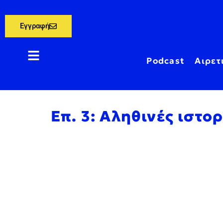
Εγγραφή
Podcast
Αιρετ
Επ. 3: Αληθινές ιστο