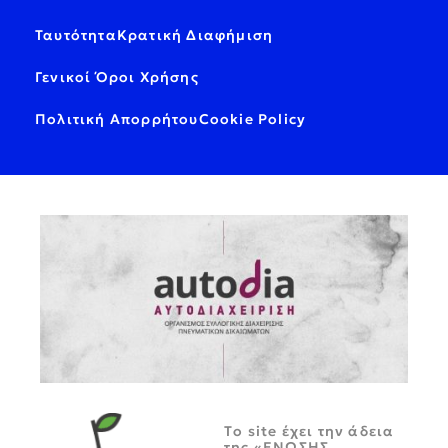
Ταυτότητα
Κρατική Διαφήμιση
Γενικοί Όροι Χρήσης
Πολιτική Απορρήτου
Cookie Policy
Tο site έχει την άδεια
της «ΕΝΩΣΗΣ