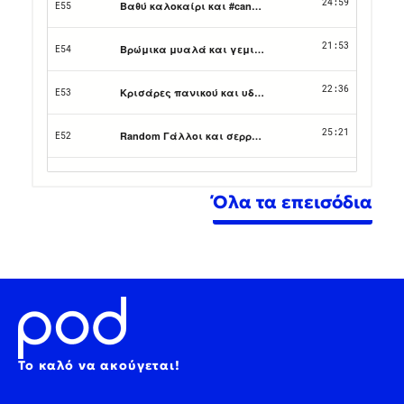
Όλα τα επεισόδια
Το καλό να ακούγεται!