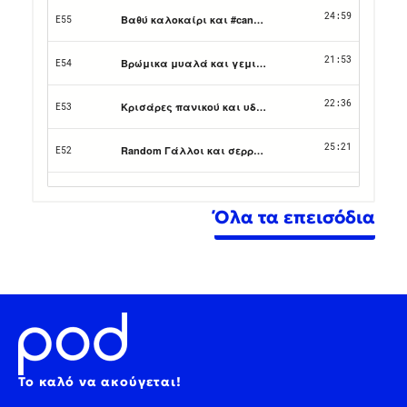
Όλα τα επεισόδια
Το καλό να ακούγεται!