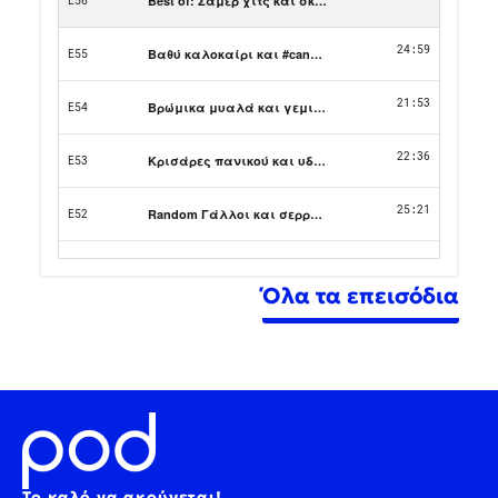
Όλα τα επεισόδια
Το καλό να ακούγεται!