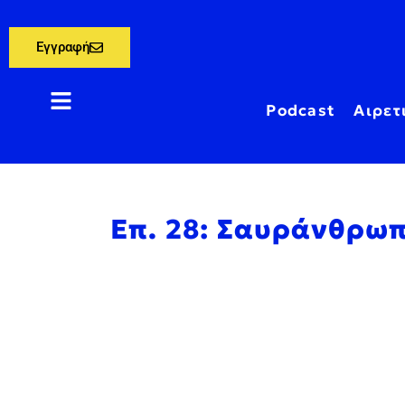
Εγγραφή
Podcast
Αιρετ
Επ. 28: Σαυράνθρωπ