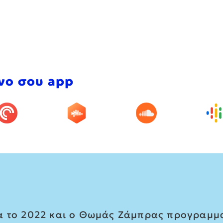
νο σου app
α το 2022 και ο Θωμάς Ζάμπρας προγραμμα