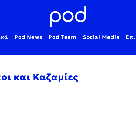
ικά
Pod News
Pod Team
Social Media
Επι
οι και Καζαμίες