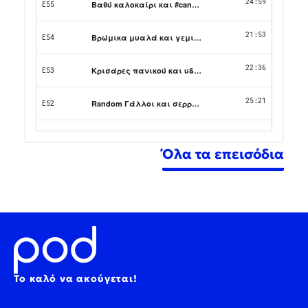
Όλα τα επεισόδια
Το καλό να ακούγεται!