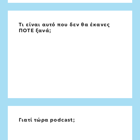
Τι είναι αυτό που δεν θα έκανες
Να πω ποτέ…
ΠΟΤΕ ξανά;
Γιατί τώρα podcast;
Επειδή η φιλοσοφία πρέπει να ξαναμπεί
στην ζωή μας