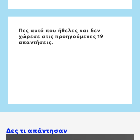
Πες αυτό που ήθελες και δεν
Φιλοσόφησε το με το σαράβαλο γιατί
χώρεσε στις προηγούμενες 19
είναι μικρή η ζωή για να τη ξοδεύουμε έτσι
απαντήσεις.
αστόχαστα στα κουτουρού
Δες τι απάντησαν