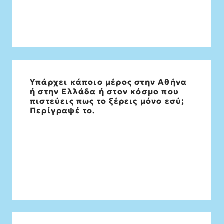
Υπάρχει κάποιο μέρος στην Αθήνα
Το Καματερό,η πόλη που μεγάλωσα. Οσο
ή στην Ελλάδα ή στον κόσμο που
μεγάλωνα και το έλεγα σε όσους γνώριζα
πιστεύεις πως το ξέρεις μόνο εσύ;
τη λέξη «Καματερό» μετά το «που μένεις»
Περίγραψέ το.
για ένα απειροελάχιστο διάστημα με
κοίταζαν ωσάν Εξωγήινο !