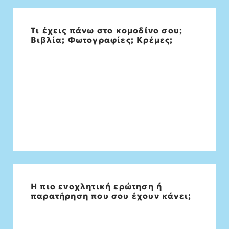
Τι έχεις πάνω στο κομοδίνο σου;
Βιβλία, βιβλία,έναν ξύλινο σελιδοδείκτη,
Βιβλία; Φωτογραφίες; Κρέμες;
στιχάκια, σημειώματα, ένα μενταγιόν με
φράση από τον Ηράκλειτο
Η πιο ενοχλητική ερώτηση ή
Στο πανεπιστήμιο από καθηγητή Μη
παρατήρηση που σου έχουν κάνει;
μασάτε τσίχλα στο μάθημα είναι
αντιαισθητικό