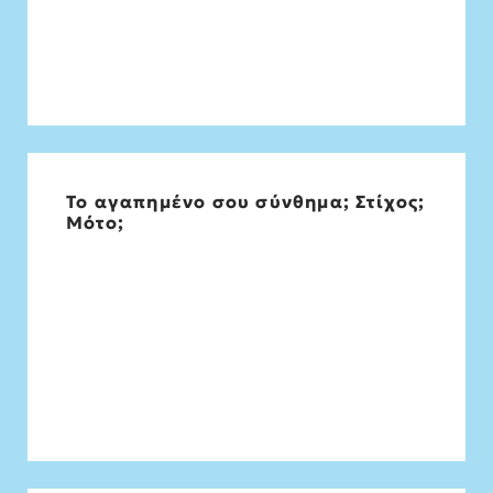
Το αγαπημένο σου σύνθημα; Στίχος;
But poetry, beauty, romance, love, these
Μότο;
are what we stay alive for. John Keating,
Dead poets Society