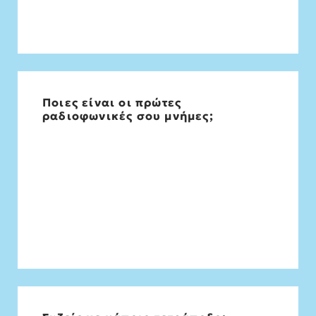
Ποιες είναι οι πρώτες
Στο αμάξι συνήθως με τον πατέρα μου το
ραδιοφωνικές σου μνήμες;
ράδιο έπαιζε πάντα Σαββοπουλο κι
ερασπορ