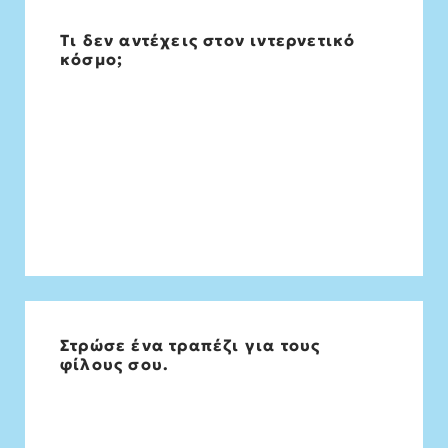
Τι δεν αντέχεις στον ιντερνετικό
Την έλλειψη αυθεντικότητας
κόσμο;
Στρώσε ένα τραπέζι για τους
Κρασάκι, εξοχή, φρούτα του θέρους και
φίλους σου.
ηλιοβασίλεμα