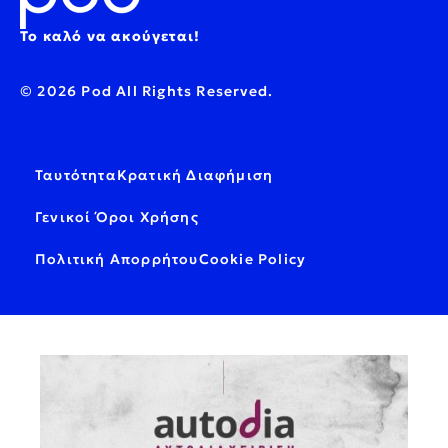
Το καλό να ακούγεται!
© 2026 Pod All Rights Reserved.
Ταυτότητα
Κρατική Διαφήμιση
Γενικοί Όροι Χρήσης
Πολιτική Απορρήτου
Cookie Policy