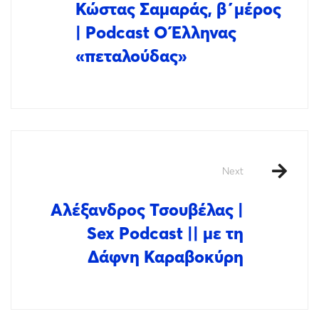
Κώστας Σαμαράς, β΄μέρος
| Podcast Ο Έλληνας
«πεταλούδας»
Next
Αλέξανδρος Τσουβέλας |
Sex Podcast || με τη
Δάφνη Καραβοκύρη