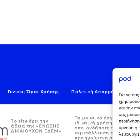
Γενικοί Όροι Χρήσης
Πολιτική Απορρήτου
C
Για να σα
χρησιμοποι
και την π
σας μπορο
Τα μουσικά έργα παρέχον
Tο site έχει την
περιήγησης
ιδιωτική χρήση και απαγο
άδεια της «ΕΝΩΣΗΣ
άρνηση ή 
οποιονδήποτε τρόπο περα
ΔΙΚΑΙΟΥΧΩΝ ΕΔΕΜ»
εκμετάλλευση αυτών χωρί
λειτουργίε
προηγούμενη άδεια.