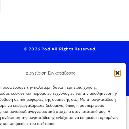
© 2026 Pod All Rights Reserved.
Διαχείριση Συγκατάθεσης
ookie Policy
ς προσφέρουμε την καλύτερη δυνατή εμπειρία χρήσης,
ούμε cookies και παρόμοιες τεχνολογίες για την αποθήκευση ή/
ρόσβαση σε πληροφορίες της συσκευής σας. Με τη συγκατάθεσή
ύμε να επεξεργαζόμαστε δεδομένα, όπως η συμπεριφορά
ται μόνο για
 και μοναδικά αναγνωριστικά στοιχεία στον ιστότοπό μας. Η
Πιστοποίηση
ρεύεται η με
επιχείρησης
η ανάκληση της συγκατάθεσης ενδέχεται να επηρεάσει ορισμένες
ιτέρω
ηλεκτρονικού τύπου
ς την
ς και υπηρεσίες του ιστότοπου.
Αριθμός