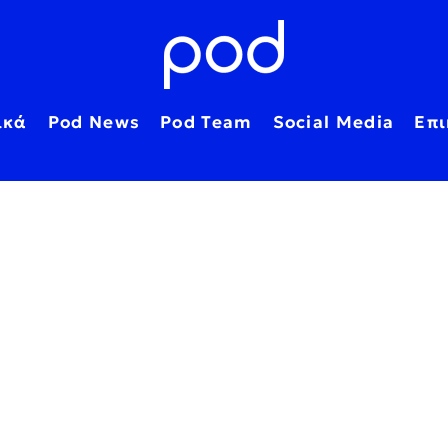
ικά
Pod News
Pod Team
Social Media
Επι