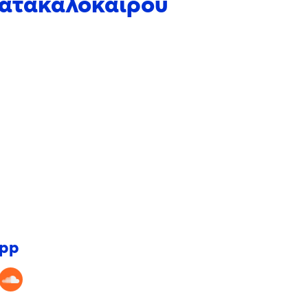
 κατακαλόκαιρου
app