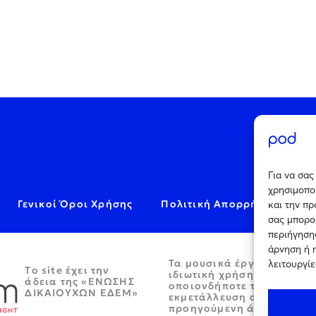
Για να σα
χρησιμοποι
Γενικοί Όροι Χρήσης
Πολιτική Απορρήτου
C
και την π
σας μπορο
περιήγησης
άρνηση ή 
Τα μουσικά έργα παρέχον
λειτουργίε
Tο site έχει την
ιδιωτική χρήση και απαγο
άδεια της «ΕΝΩΣΗΣ
οποιονδήποτε τρόπο περα
ΔΙΚΑΙΟΥΧΩΝ ΕΔΕΜ»
εκμετάλλευση αυτών χωρί
προηγούμενη άδεια.