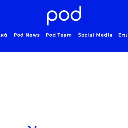
ικά
Pod News
Pod Team
Social Media
Επι