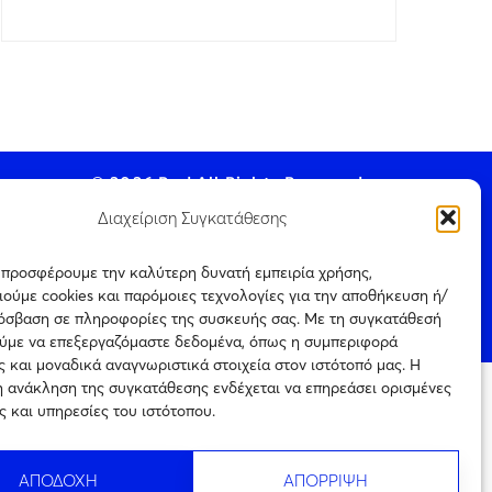
© 2026 Pod All Rights Reserved.
Διαχείριση Συγκατάθεσης
ς προσφέρουμε την καλύτερη δυνατή εμπειρία χρήσης,
ούμε cookies και παρόμοιες τεχνολογίες για την αποθήκευση ή/
ookie Policy
ρόσβαση σε πληροφορίες της συσκευής σας. Με τη συγκατάθεσή
ύμε να επεξεργαζόμαστε δεδομένα, όπως η συμπεριφορά
 και μοναδικά αναγνωριστικά στοιχεία στον ιστότοπό μας. Η
η ανάκληση της συγκατάθεσης ενδέχεται να επηρεάσει ορισμένες
ται μόνο για
ς και υπηρεσίες του ιστότοπου.
Πιστοποίηση
ρεύεται η με
επιχείρησης
ιτέρω
ηλεκτρονικού τύπου
ς την
Αριθμός
ΑΠΟΔΟΧΗ
ΑΠΟΡΡΙΨΗ
Πιστοποίησης