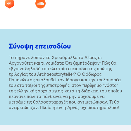
Σύνοψη επεισοδίου
To πήρανε λοιπόν το Χρυσόμαλλο το Δέρας οι
Αργοναύτες και τι νομίζατε; Ότι ξεμπέρδεψαν; Πώς θα
έβγαινε δηλαδή το τελευταίο επεισόδιο της πρώτης
τριλογίας του Archaeostoryteller? O Θόδωρος
Παπακώστας ακολουθεί τον Ιάσονα και την τρελοπαρέα
του στο ταξίδι της επιστροφής, στον περίφημο "νόστο"
της ελληνικής αρχαιότητας, κατά τη διάρκεια του οποίου
περνάνε πάλι τα πάνδεινα, να μην αρχίσουμε να
μετράμε τις θαλασσοταραχές που αντιμετώπισαν. Τι θα
αντιμετώπιζαν; Πλοίο ήταν η Αργώ, όχι διαστημόπλοιο!