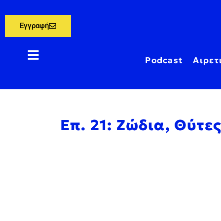
Εγγραφή
Podcast
Αιρετ
Επ. 21: Ζώδια, Θύτε