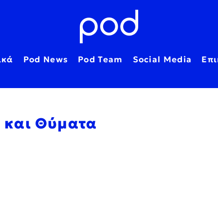
ικά
Pod News
Pod Team
Social Media
Επι
ς και Θύματα