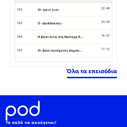
Όλα τα επεισόδια
Το καλό να ακούγεται!