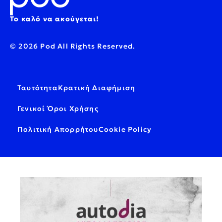
Το καλό να ακούγεται!
© 2026 Pod All Rights Reserved.
Ταυτότητα
Κρατική Διαφήμιση
Γενικοί Όροι Χρήσης
Πολιτική Απορρήτου
Cookie Policy