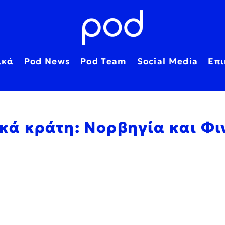
ικά
Pod News
Pod Team
Social Media
Επι
νικά κράτη: Νορβηγία και Φ