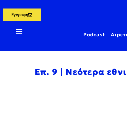
Εγγραφή
Podcast
Αιρετ
Επ. 9 | Νεότερα εθ