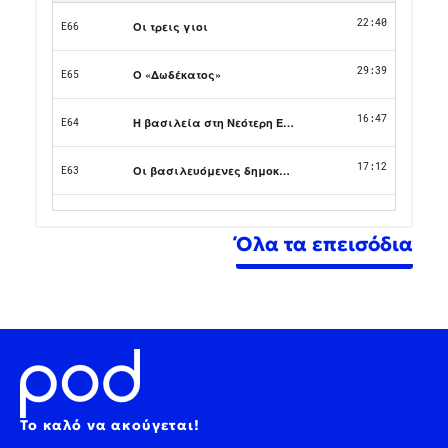
Όλα τα επεισόδια
Το καλό να ακούγεται!