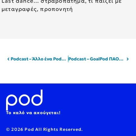
Last dance… στραβοπάτημα, τι παίζει με
μεταγραφές, προπονητή
Podcast – Άλλο ένα Podcast, με τον Θωμά Ζάμπρα | Pod.gr
Podcast – GoalPod ΠΑΟΚ, με τον Κώστα Πετρωτό | Pod.gr
Το καλό να ακούγεται!
© 2026 Pod All Rights Reserved.