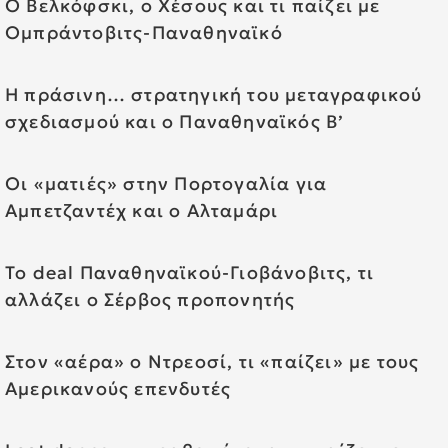
Ο Βελκόφσκι, ο Χέσους και τι παίζει με
Ομπράντοβιτς-Παναθηναϊκό
Η πράσινη… στρατηγική του μεταγραφικού
σχεδιασμού και ο Παναθηναϊκός Β’
Οι «ματιές» στην Πορτογαλία για
Αμπετζαντέχ και ο Αλταμάρι
Το deal Παναθηναϊκού-Γιοβάνοβιτς, τι
αλλάζει ο Σέρβος προπονητής
Στον «αέρα» ο Ντρεοσί, τι «παίζει» με τους
Αμερικανούς επενδυτές