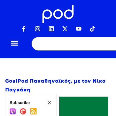
GoalPod Παναθηναϊκός, με τον Νίκο
Παγκάκη