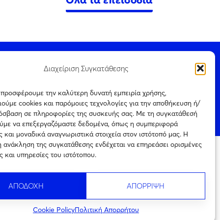
Όλα τα επεισόδια
© 2026 Pod All Rights Reserved.
Διαχείριση Συγκατάθεσης
ς προσφέρουμε την καλύτερη δυνατή εμπειρία χρήσης,
ούμε cookies και παρόμοιες τεχνολογίες για την αποθήκευση ή/
ρόσβαση σε πληροφορίες της συσκευής σας. Με τη συγκατάθεσή
ookie Policy
ύμε να επεξεργαζόμαστε δεδομένα, όπως η συμπεριφορά
 και μοναδικά αναγνωριστικά στοιχεία στον ιστότοπό μας. Η
η ανάκληση της συγκατάθεσης ενδέχεται να επηρεάσει ορισμένες
ς και υπηρεσίες του ιστότοπου.
ται μόνο για
Πιστοποίηση
ρεύεται η με
επιχείρησης
ιτέρω
ηλεκτρονικού τύπου
ς την
ΑΠΟΔΟΧΗ
ΑΠΟΡΡΙΨΗ
Αριθμός
Πιστοποίησης
242754
Cookie Policy
Πολιτική Απορρήτου