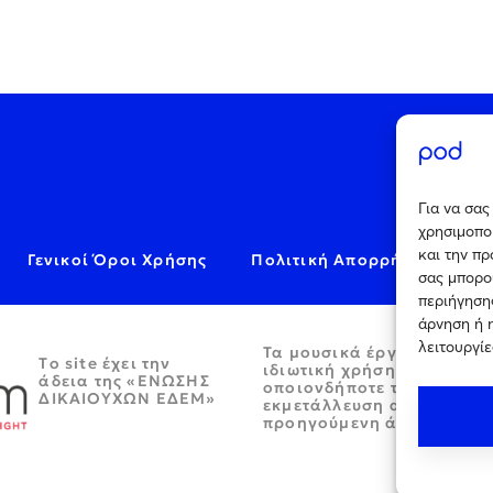
Για να σα
χρησιμοποι
και την π
Γενικοί Όροι Χρήσης
Πολιτική Απορρήτου
C
σας μπορο
περιήγησης
άρνηση ή 
λειτουργίε
Τα μουσικά έργα παρέχον
Tο site έχει την
ιδιωτική χρήση και απαγο
άδεια της «ΕΝΩΣΗΣ
οποιονδήποτε τρόπο περα
ΔΙΚΑΙΟΥΧΩΝ ΕΔΕΜ»
εκμετάλλευση αυτών χωρί
προηγούμενη άδεια.