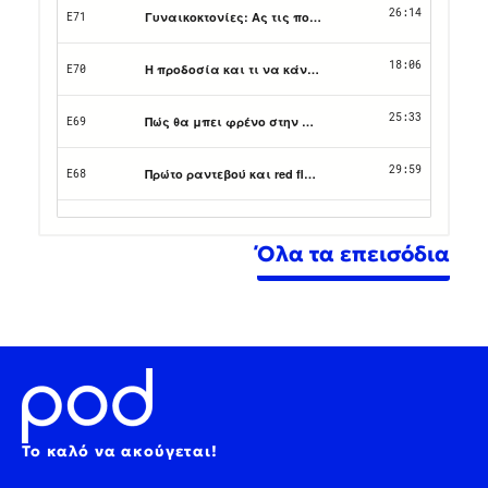
Όλα τα επεισόδια
Το καλό να ακούγεται!