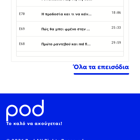
Όλα τα επεισόδια
Το καλό να ακούγεται!