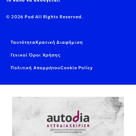
Το καλό να ακούγεται!
© 2026 Pod All Rights Reserved.
Ταυτότητα
Κρατική Διαφήμιση
Γενικοί Όροι Χρήσης
Πολιτική Απορρήτου
Cookie Policy