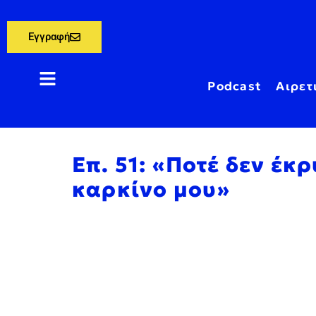
Εγγραφή
Podcast
Αιρετ
Επ. 51: «Ποτέ δεν έκ
καρκίνο μου»