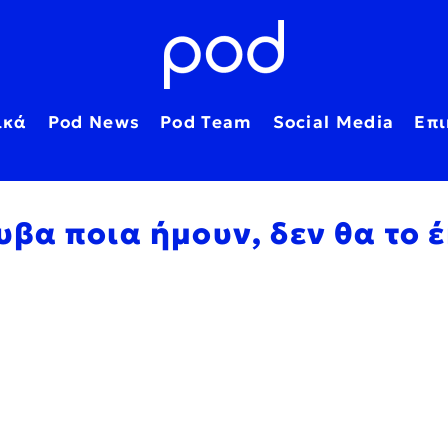
ικά
Pod News
Pod Team
Social Media
Επι
ρυβα ποια ήμουν, δεν θα το 