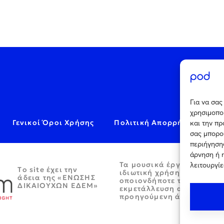
Για να σα
χρησιμοποι
Γενικοί Όροι Χρήσης
Πολιτική Απορρήτου
C
και την π
σας μπορο
περιήγησης
άρνηση ή 
Τα μουσικά έργα παρέχον
λειτουργίε
Tο site έχει την
ιδιωτική χρήση και απαγο
άδεια της «ΕΝΩΣΗΣ
οποιονδήποτε τρόπο περα
ΔΙΚΑΙΟΥΧΩΝ ΕΔΕΜ»
εκμετάλλευση αυτών χωρί
προηγούμενη άδεια.