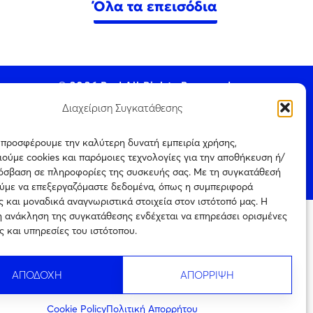
Όλα τα επεισόδια
© 2026 Pod All Rights Reserved.
Διαχείριση Συγκατάθεσης
ς προσφέρουμε την καλύτερη δυνατή εμπειρία χρήσης,
ούμε cookies και παρόμοιες τεχνολογίες για την αποθήκευση ή/
ookie Policy
ρόσβαση σε πληροφορίες της συσκευής σας. Με τη συγκατάθεσή
ύμε να επεξεργαζόμαστε δεδομένα, όπως η συμπεριφορά
 και μοναδικά αναγνωριστικά στοιχεία στον ιστότοπό μας. Η
η ανάκληση της συγκατάθεσης ενδέχεται να επηρεάσει ορισμένες
ται μόνο για
ς και υπηρεσίες του ιστότοπου.
Πιστοποίηση
ρεύεται η με
επιχείρησης
ιτέρω
ηλεκτρονικού τύπου
ς την
Αριθμός
ΑΠΟΔΟΧΗ
ΑΠΟΡΡΙΨΗ
Πιστοποίησης
242754
Cookie Policy
Πολιτική Απορρήτου