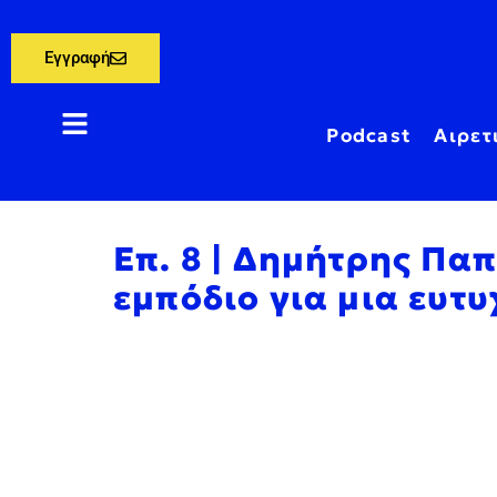
Εγγραφή
Podcast
Αιρετ
Επ. 8 | Δημήτρης Πα
εμπόδιο για μια ευτ