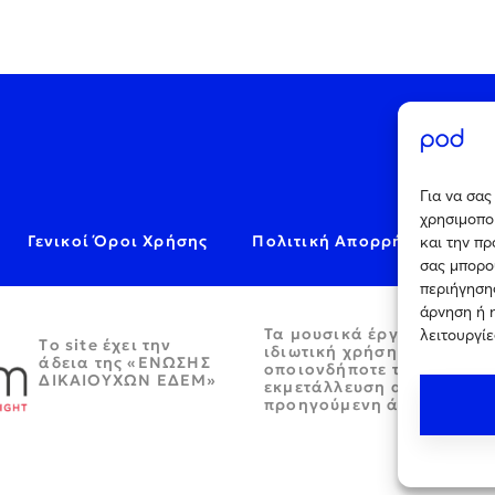
Για να σα
χρησιμοποι
Γενικοί Όροι Χρήσης
Πολιτική Απορρήτου
C
και την π
σας μπορο
περιήγησης
άρνηση ή 
Τα μουσικά έργα παρέχον
λειτουργίε
Tο site έχει την
ιδιωτική χρήση και απαγο
άδεια της «ΕΝΩΣΗΣ
οποιονδήποτε τρόπο περα
ΔΙΚΑΙΟΥΧΩΝ ΕΔΕΜ»
εκμετάλλευση αυτών χωρί
προηγούμενη άδεια.