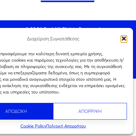
© 2026 Pod All Rights Reserved.
Διαχείριση Συγκατάθεσης
ς προσφέρουμε την καλύτερη δυνατή εμπειρία χρήσης,
ούμε cookies και παρόμοιες τεχνολογίες για την αποθήκευση ή/
ookie Policy
ρόσβαση σε πληροφορίες της συσκευής σας. Με τη συγκατάθεσή
ύμε να επεξεργαζόμαστε δεδομένα, όπως η συμπεριφορά
 και μοναδικά αναγνωριστικά στοιχεία στον ιστότοπό μας. Η
η ανάκληση της συγκατάθεσης ενδέχεται να επηρεάσει ορισμένες
ται μόνο για
ς και υπηρεσίες του ιστότοπου.
Πιστοποίηση
ρεύεται η με
επιχείρησης
ιτέρω
ηλεκτρονικού τύπου
ς την
Αριθμός
ΑΠΟΔΟΧΗ
ΑΠΟΡΡΙΨΗ
Πιστοποίησης
242754
Cookie Policy
Πολιτική Απορρήτου