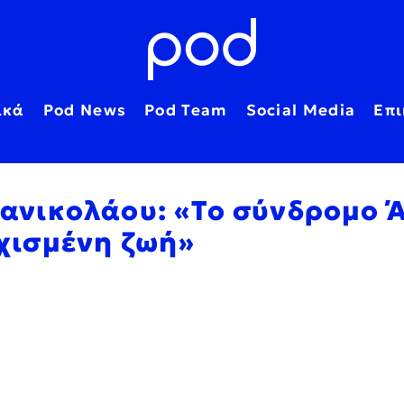
ικά
Pod News
Pod Team
Social Media
Επι
πανικολάου: «Το σύνδρομο 
υχισμένη ζωή»