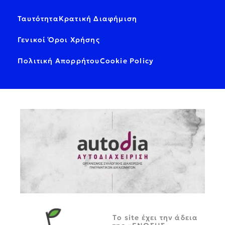
Ταυτότητα
Κρατική Διαφήμιση
Γενικοί Όροι Χρήσης
Πολιτική Απορρήτου
Cookie Policy
Tο site έχει την άδεια