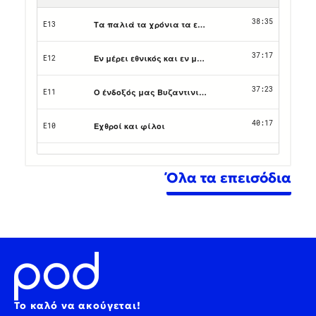
Όλα τα επεισόδια
Το καλό να ακούγεται!