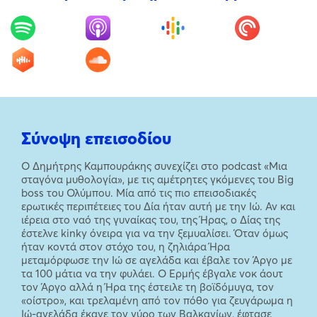
Σύνοψη επεισοδίου
Ο Δημήτρης Καμπουράκης συνεχίζει στο podcast «Μια
σταγόνα μυθολογία», με τις αμέτρητες γκόμενες του Big
boss του Ολύμπου. Μία από τις πιο επεισοδιακές
ερωτικές περιπέτειες του Δία ήταν αυτή με την Ιώ. Αν και
ιέρεια στο ναό της γυναίκας του, της Ήρας, ο Δίας της
έστελνε kinky όνειρα για να την ξεμυαλίσει. Όταν όμως
ήταν κοντά στον στόχο του, η ζηλιάρα Ήρα
μεταμόρφωσε την Ιώ σε αγελάδα και έβαλε τον Άργο με
τα 100 μάτια να την φυλάει. Ο Ερμής έβγαλε νοκ άουτ
τον Άργο αλλά η Ήρα της έστειλε τη βοϊδόμυγα, τον
«οίστρο», και τρελαμένη από τον πόθο για ζευγάρωμα η
Ιώ-αγελάδα έκανε τον γύρο των Βαλκανίων, έφτασε