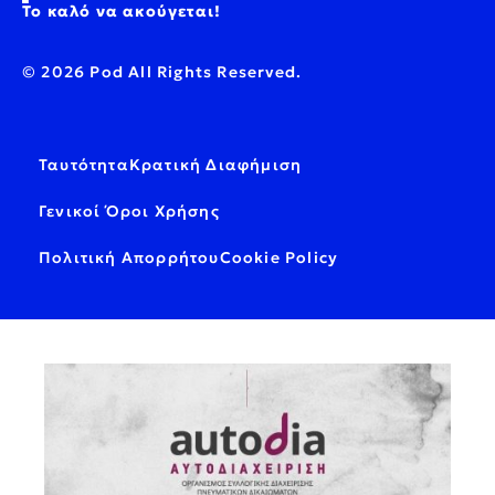
Το καλό να ακούγεται!
© 2026 Pod All Rights Reserved.
Ταυτότητα
Κρατική Διαφήμιση
Γενικοί Όροι Χρήσης
Πολιτική Απορρήτου
Cookie Policy