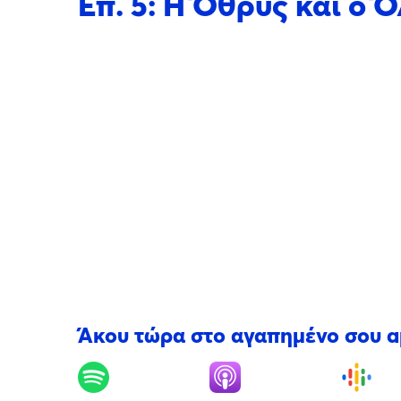
Επ. 5: Η Όθρυς και ο 
Άκου τώρα στο αγαπημένο σου 