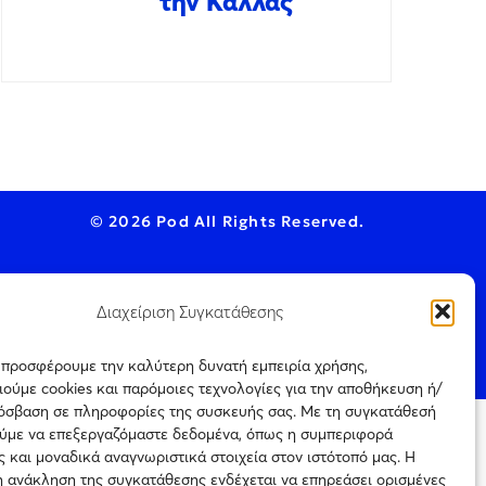
την Κάλλας
© 2026 Pod All Rights Reserved.
Διαχείριση Συγκατάθεσης
ookie Policy
ς προσφέρουμε την καλύτερη δυνατή εμπειρία χρήσης,
ούμε cookies και παρόμοιες τεχνολογίες για την αποθήκευση ή/
ρόσβαση σε πληροφορίες της συσκευής σας. Με τη συγκατάθεσή
ύμε να επεξεργαζόμαστε δεδομένα, όπως η συμπεριφορά
ται μόνο για
 και μοναδικά αναγνωριστικά στοιχεία στον ιστότοπό μας. Η
Πιστοποίηση
ρεύεται η με
επιχείρησης
η ανάκληση της συγκατάθεσης ενδέχεται να επηρεάσει ορισμένες
ιτέρω