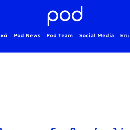
ικά
Pod News
Pod Team
Social Media
Επι