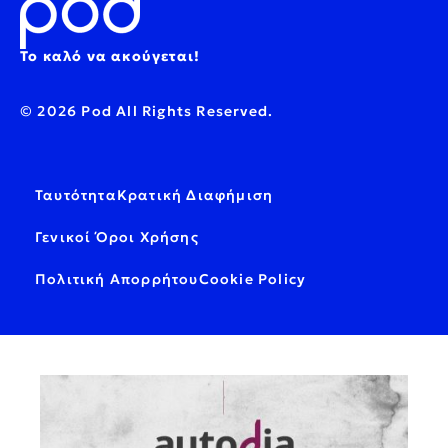
Το καλό να ακούγεται!
© 2026 Pod All Rights Reserved.
Ταυτότητα
Κρατική Διαφήμιση
Γενικοί Όροι Χρήσης
Πολιτική Απορρήτου
Cookie Policy