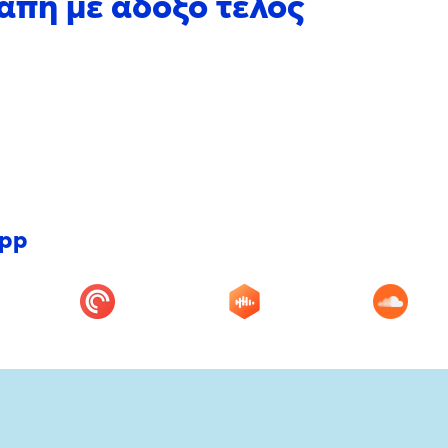
άπη με άδοξο τέλος
app