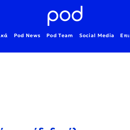
ικά
Pod News
Pod Team
Social Media
Επι