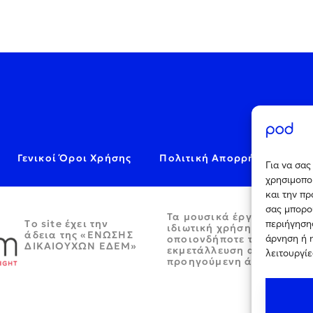
Γενικοί Όροι Χρήσης
Πολιτική Απορρήτου
C
Για να σα
χρησιμοποι
και την π
σας μπορο
Τα μουσικά έργα παρέχον
Tο site έχει την
περιήγησης
ιδιωτική χρήση και απαγο
άδεια της «ΕΝΩΣΗΣ
άρνηση ή 
οποιονδήποτε τρόπο περα
ΔΙΚΑΙΟΥΧΩΝ ΕΔΕΜ»
εκμετάλλευση αυτών χωρί
λειτουργίε
προηγούμενη άδεια.