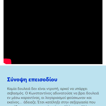
Σύνοψη επεισοδίου
Καμία δουλειά δεν είναι ντροπή, αρκεί να υπάρχει
σεβασμός. Ο Κωνσταντίνος αδυνατούσε να βρει δουλειά
εν μέσω καραντίνας, οι λογαριασμοί φούσκωναν και
εκείνος… άδειαζε. Έτσι κατέληξε στην σεξεργασία που