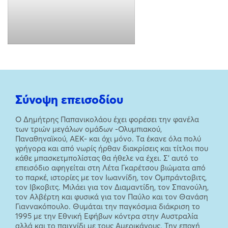
Σύνοψη επεισοδίου
Ο Δημήτρης Παπανικολάου έχει φορέσει την φανέλα
των τριών μεγάλων ομάδων -Ολυμπιακού,
Παναθηναϊκού, ΑΕΚ- και όχι μόνο. Τα έκανε όλα πολύ
γρήγορα και από νωρίς ήρθαν διακρίσεις και τίτλοι που
κάθε μπασκετμπολίστας θα ήθελε να έχει. Σ’ αυτό το
επεισόδιο αφηγείται στη Λέτα Γκαρέτσου βιώματα από
το παρκέ, ιστορίες με τον Ιωαννίδη, τον Ομπράντοβιτς,
τον Ιβκοβιτς. Μιλάει για τον Διαμαντίδη, τον Σπανούλη,
τον Αλβέρτη και φυσικά για τον Παύλο και τον Θανάση
Γιαννακόπουλο. Θυμάται την παγκόσμια διάκριση το
1995 με την Εθνική Εφήβων κόντρα στην Αυστραλία
αλλά και το παιχνίδι με τους Αμερικάνους. Την εποχή