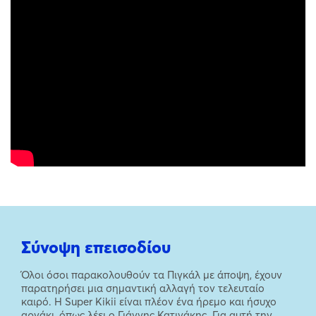
Σύνοψη επεισοδίου
Όλοι όσοι παρακολουθούν τα Πιγκάλ με άποψη, έχουν
παρατηρήσει μια σημαντική αλλαγή τον τελευταίο
καιρό. Η Super Kikii είναι πλέον ένα ήρεμο και ήσυχο
αρνάκι, όπως λέει ο Γιάννης Κατινάκης. Για αυτή την