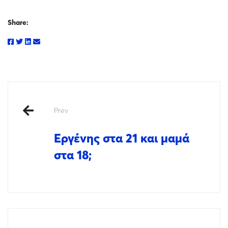
Share:
Prev
Εργένης στα 21 και μαμά
στα 18;