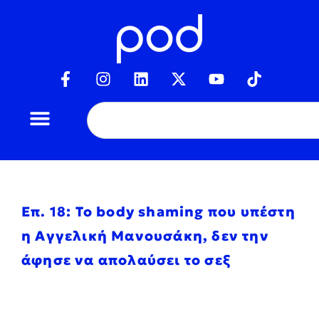
Επ. 18: To body shaming που υπέστη
η Αγγελική Μανουσάκη, δεν την
άφησε να απολαύσει το σεξ