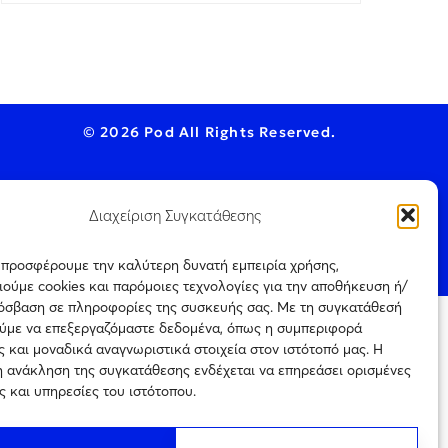
© 2026 Pod All Rights Reserved.
Διαχείριση Συγκατάθεσης
ookie Policy
ς προσφέρουμε την καλύτερη δυνατή εμπειρία χρήσης,
ούμε cookies και παρόμοιες τεχνολογίες για την αποθήκευση ή/
ρόσβαση σε πληροφορίες της συσκευής σας. Με τη συγκατάθεσή
ύμε να επεξεργαζόμαστε δεδομένα, όπως η συμπεριφορά
ται μόνο για
 και μοναδικά αναγνωριστικά στοιχεία στον ιστότοπό μας. Η
Πιστοποίηση
ρεύεται η με
επιχείρησης
η ανάκληση της συγκατάθεσης ενδέχεται να επηρεάσει ορισμένες
ιτέρω
ηλεκτρονικού τύπου
ς την
ς και υπηρεσίες του ιστότοπου.
Αριθμός
Πιστοποίησης
242754