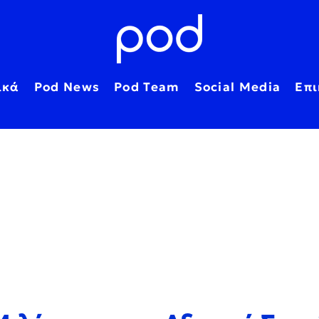
ικά
Pod News
Pod Team
Social Media
Επι