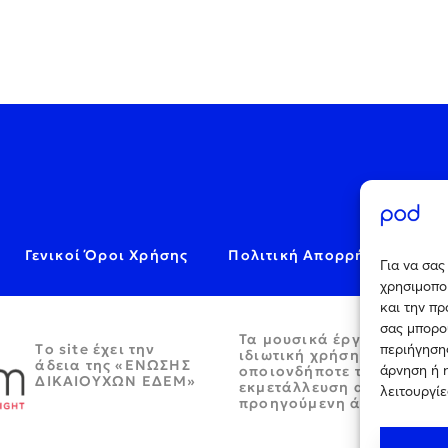
Γενικοί Όροι Χρήσης
Πολιτική Απορρήτου
C
Για να σα
χρησιμοποι
και την π
σας μπορο
Τα μουσικά έργα παρέχον
Tο site έχει την
περιήγησης
ιδιωτική χρήση και απαγο
άδεια της «ΕΝΩΣΗΣ
άρνηση ή 
οποιονδήποτε τρόπο περα
ΔΙΚΑΙΟΥΧΩΝ ΕΔΕΜ»
εκμετάλλευση αυτών χωρί
λειτουργίε
προηγούμενη άδεια.