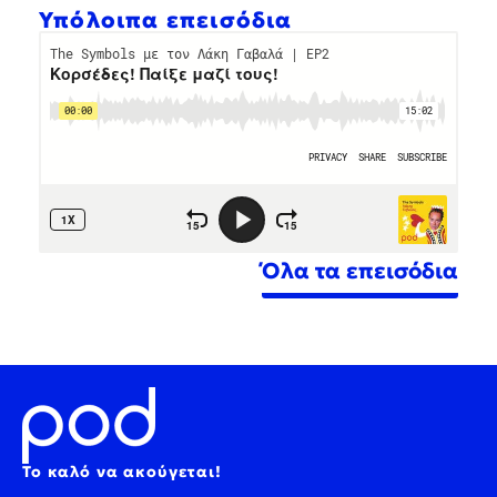
Υπόλοιπα επεισόδια
Όλα τα επεισόδια
Το καλό να ακούγεται!