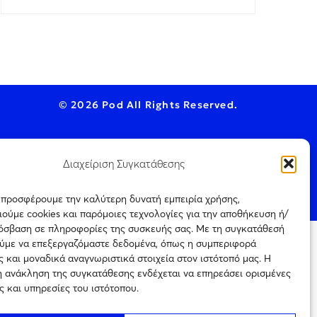
© 2026 Pod All Rights Reserved.
Διαχείριση Συγκατάθεσης
ookie Policy
ς προσφέρουμε την καλύτερη δυνατή εμπειρία χρήσης,
ούμε cookies και παρόμοιες τεχνολογίες για την αποθήκευση ή/
ρόσβαση σε πληροφορίες της συσκευής σας. Με τη συγκατάθεσή
ύμε να επεξεργαζόμαστε δεδομένα, όπως η συμπεριφορά
ται μόνο για
 και μοναδικά αναγνωριστικά στοιχεία στον ιστότοπό μας. Η
Πιστοποίηση
ρεύεται η με
επιχείρησης
η ανάκληση της συγκατάθεσης ενδέχεται να επηρεάσει ορισμένες
ιτέρω
ηλεκτρονικού τύπου
ς την
ς και υπηρεσίες του ιστότοπου.
Αριθμός
Πιστοποίησης
242754