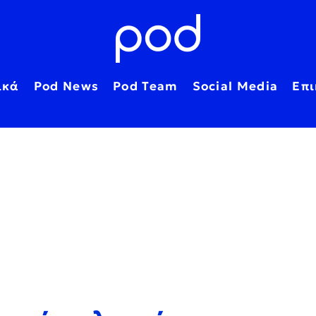
ικά
Pod News
Pod Team
Social Media
Επι