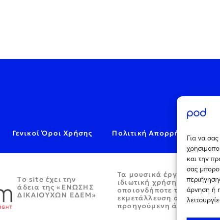
Γενικοί Όροι Χρήσης
Πολιτική Απορρήτου
C
Για να σα
χρησιμοποι
και την π
σας μπορο
Τα μουσικά έργα παρέχον
Tο site έχει την
περιήγησης
ιδιωτική χρήση και απαγο
άδεια της «ΕΝΩΣΗΣ
άρνηση ή 
οποιονδήποτε τρόπο περα
ΔΙΚΑΙΟΥΧΩΝ ΕΔΕΜ»
εκμετάλλευση αυτών χωρί
λειτουργίε
προηγούμενη άδεια.